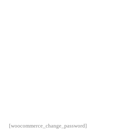
CHANGE
PASSWORD
[woocommerce_change_password]